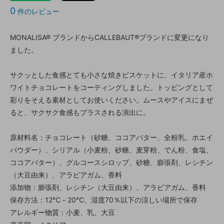
0
件のレビュー
MONALISA® ブランドからCALLEBAUT®ブランドに変更になり
ました。
サクッとした食感とても小さな焼きビスケットに、イタリア産ホ
ワイトチョコレートをコーティングしました。トッピングとして
彩りをそえる素材としてお使いください。ムースやアイスにまぜ
ると、サクサク食感もプラスされる演出に。
原材料名：チョコレート（砂糖、ココアバター、全粉乳、ホエイ
パウダー）、シリアル（小麦粉、砂糖、麦芽粉、でん粉、食塩、
ココアバター）、グルコースシロップ、砂糖、膨張剤、レシチン
（大豆由来）、アラビアガム、香料
添加物：膨張剤、レシチン（大豆由来）、アラビアガム、香料
保存方法：12℃－20℃、湿度70％以下の涼しい場所で保存
アレルギー物質：小麦、乳、大豆