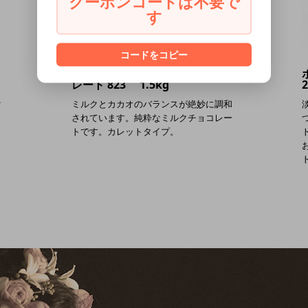
クーポンコードは不要で
す
コードをコピー
クーベルチュール ミルクチョコ
レート 823 1.5kg
2
ク
ミルクとカカオのバランスが絶妙に調和
ト
されています。純粋なミルクチョコレー
さ
トです。カレットタイプ。