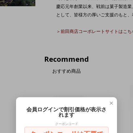
慶応元年創業以来、戦前は菓子製造業
として、皆様方の厚いご支援のもと、
＞前田商店コーポレートサイトはこち
Recommend
おすすめ商品
×
会員ログインで割引価格が表示さ
れます
クーポンコード