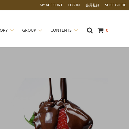
MY ACCOUNT
LOG IN
会員登録
SHOP GUIDE
GORY
GROUP
CONTENTS
0
かない場
ナッツ
CORILU
ピエモンテ IGP ヘーゼルナッツ
い！
飲料
ギフトアイテム
夏季休暇のお知らせ
粉類 ・ 糖類
ドバイチョコレート
について ～
ココアパウダーのアルカリ処理って？