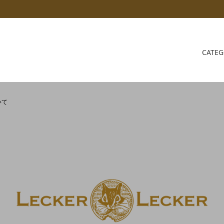
CATE
TORI アカイトリ
RI
baut® について
チョコレート
LEMKE
会員登録について/メールが届
合
いて
ツ
スパイス
SALE 会員価格をご確認くださ
豆の高騰について
世界５ヵ国のアーモンド
レート
乳製品
トッピング
特集
ココアホライズン
rs
COCOA Shop AKAITORI 
おいしいココアの入れ方～