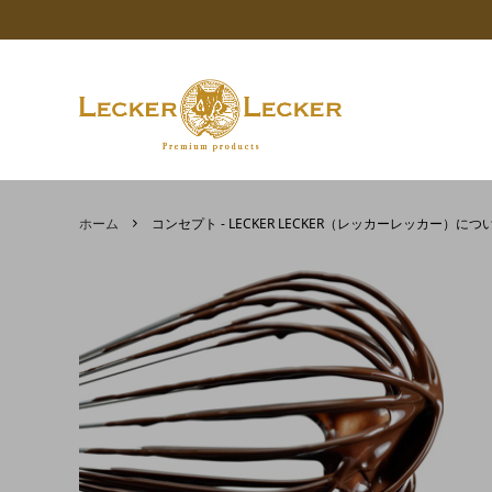
限定商品
価格で探す
コンセプト - LECKER LECKER（レッカ
AKAI
AKAITO
Calle
ーレッカー）について
ホーム
コンセプト - LECKER LECKER（レッカーレッカー）につ
マロン 栗
APTUNION
フルー
SICOLY
【重要なお知らせ】年末年始休業期間に
カカオ
シロップ
バレンタインギフト
ココア
チョコ
ついて
油脂類
その他
食品の健康チェックー賞味期限設定のサ
マロン
ポートを行いますー
クーベルチュールチョコレートとは
5Colou