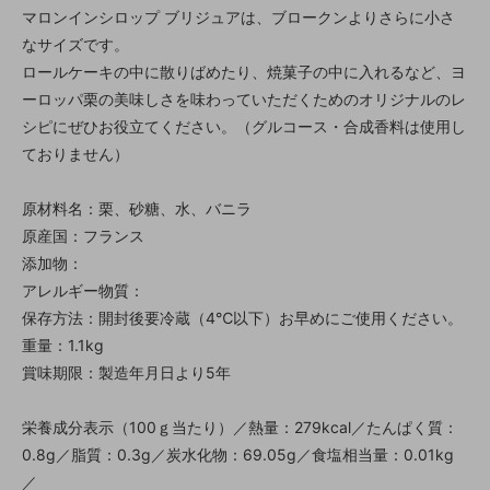
マロンインシロップ ブリジュアは、ブロークンよりさらに小さ
なサイズです。
ロールケーキの中に散りばめたり、焼菓子の中に入れるなど、ヨ
ーロッパ栗の美味しさを味わっていただくためのオリジナルのレ
シピにぜひお役立てください。（グルコース・合成香料は使用し
ておりません）
原材料名：栗、砂糖、水、バニラ
原産国：フランス
添加物：
アレルギー物質：
保存方法：開封後要冷蔵（4℃以下）お早めにご使用ください。
重量：1.1kg
賞味期限：製造年月日より5年
栄養成分表示（100ｇ当たり）／熱量：279kcal／たんぱく質：
0.8g／脂質：0.3g／炭水化物：69.05g／食塩相当量：0.01kg
／