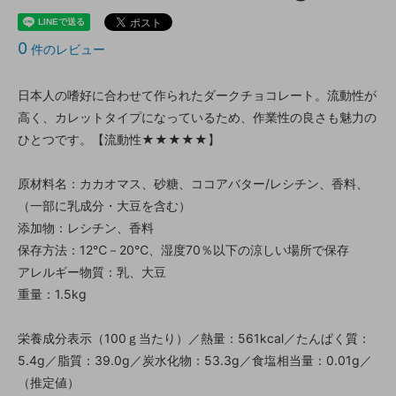
0
件のレビュー
日本人の嗜好に合わせて作られたダークチョコレート。流動性が
高く、カレットタイプになっているため、作業性の良さも魅力の
ひとつです。【流動性★★★★★】
原材料名：カカオマス、砂糖、ココアバター/レシチン、香料、
（一部に乳成分・大豆を含む）
添加物：レシチン、香料
保存方法：12℃－20℃、湿度70％以下の涼しい場所で保存
アレルギー物質：乳、大豆
重量：1.5kg
栄養成分表示（100ｇ当たり）／熱量：561kcal／たんぱく質：
5.4g／脂質：39.0g／炭水化物：53.3g／食塩相当量：0.01g／
（推定値）