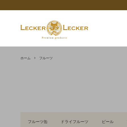
限定商品
価格で探す
コンセプト - LECKER LECKER（レッカ
AKAI
AKAITO
Calle
ーレッカー）について
ホーム
フルーツ
マロン 栗
APTUNION
フルー
SICOLY
【重要なお知らせ】年末年始休業期間に
カカオ
シロップ
バレンタインギフト
ココア
チョコ
ついて
油脂類
その他
食品の健康チェックー賞味期限設定のサ
マロン
ポートを行いますー
クーベルチュールチョコレートとは
5Colour
フルーツ缶
ドライフルーツ
ピール