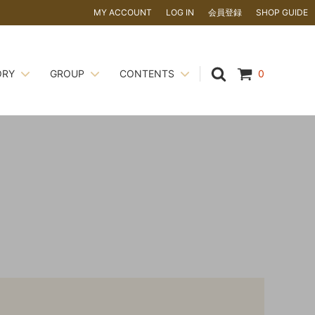
MY ACCOUNT
LOG IN
会員登録
SHOP GUIDE
ORY
GROUP
CONTENTS
0
かない場
ナッツ
CORILU
ピエモンテ IGP ヘーゼルナッツ
い！
飲料
ギフトアイテム
夏季休暇のお知らせ
粉類 ・ 糖類
ドバイチョコレート
について ～
ココアパウダーのアルカリ処理って？