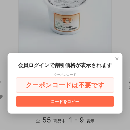
×
ミックスフルーツA 1kg
会員ログインで割引価格が表示されます
2,484円(税込)
クーポンコード
オレンジ､レーズン､アップル､チェリー1/2カット､パインを別々に
ジ
砂糖漬し、ブレンドしたミックスフルーツです。ダーク系フルーツ
クーポンコードは不要です
ケーキ、パン練り込みなどに多用途にお使いいただけます。
コードをコピー
55
1 - 9
全
商品中
表示