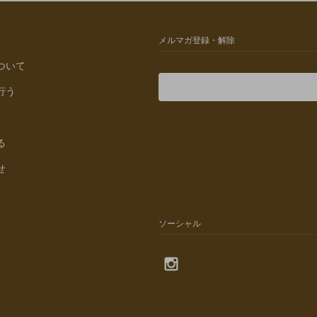
メルマガ登録・解除
ついて
行う
る
せ
ソーシャル