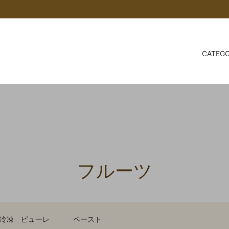
CATEG
TORI アカイトリ
RI
baut® について
チョコレート
LEMKE
会員登録について/メールが届
合
ツ
スパイス
SALE 会員価格をご確認くださ
豆の高騰について
世界５ヵ国のアーモンド
レート
乳製品
トッピング
特集
ココアホライズン
フルーツ
s
COCOA Shop AKAITORI 
おいしいココアの入れ方～
冷凍 ピューレ
ペースト