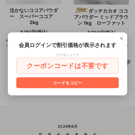
泣かないココアパウダ
ダッチカカオ ココ
ー スーパーココア
アパウダー ミッドブラウ
2kg
ン 1kg ローファット
9,180円(税込)
3,780円(税込)
×
特殊製法による濃黒色のココアパ
オランダの老舗メーカーのピュア
会員ログインで割引価格が表示されます
ウダー。
ココア。脂肪分10％前後のローフ
ァットタイプ。
クーポンコード
クーポンコードは不要です
コードをコピー
2026年8月
日
月
火
水
木
金
土