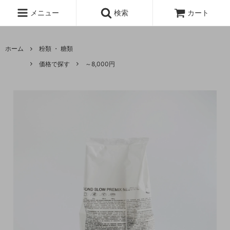
メニュー
検索
カート
ホーム
粉類 ・ 糖類
価格で探す
～8,000円