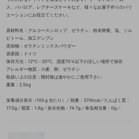
ス、ババロア、レアチーズケーキなど、様々なお菓子作りのバリ
エーションにお役立てください。
原材料名：グルコースシロップ、ゼラチン、粉末卵黄、塩、ソル
ビトール、加工デンプン
添加物：ゼラチンミックスパウダー
原産国：ドイツ
保存方法：12℃－20℃、湿度70％以下の涼しい場所で保存
アレルギー物質：小麦、卵、ゼラチン
取扱い上の注意：開封後は速やかにご使用下さい
重量：2.5kg
栄養成分表示（100ｇ当たり）／熱量：370kcal／たんぱく質：
17.0g／脂質：1.9g／炭水化物：74.7g／食塩相当量：0g／