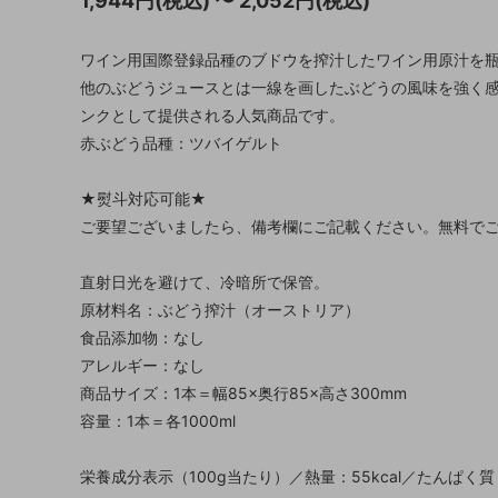
1,944円(税込) 〜 2,052円(税込)
ワイン用国際登録品種のブドウを搾汁したワイン用原汁を
他のぶどうジュースとは一線を画したぶどうの風味を強く
ンクとして提供される人気商品です。
赤ぶどう品種：ツバイゲルト
★熨斗対応可能★
ご要望ございましたら、備考欄にご記載ください。無料で
直射日光を避けて、冷暗所で保管。
原材料名：ぶどう搾汁（オーストリア）
食品添加物：なし
アレルギー：なし
商品サイズ：1本＝幅85×奥行85×高さ300mm
容量：1本＝各1000ml
栄養成分表示（100g当たり）／熱量：55kcal／たんぱく質：