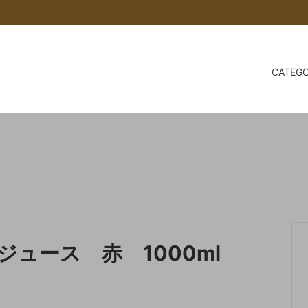
CATEG
TORI アカイトリ
RI
baut® について
チョコレート
LEMKE
会員登録について/メールが届
合
ツ
スパイス
SALE 会員価格をご確認くださ
豆の高騰について
世界５ヵ国のアーモンド
レート
乳製品
トッピング
特集
ココアホライズン
s
COCOA Shop AKAITORI 
ュース 赤 1000ml
おいしいココアの入れ方～