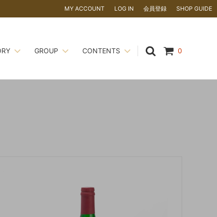
MY ACCOUNT
LOG IN
会員登録
SHOP GUIDE
ORY
GROUP
CONTENTS
0
かない場
ナッツ
CORILU
ピエモンテ IGP ヘーゼルナッツ
い！
飲料
ギフトアイテム
夏季休暇のお知らせ
粉類 ・ 糖類
ドバイチョコレート
について ～
ココアパウダーのアルカリ処理って？