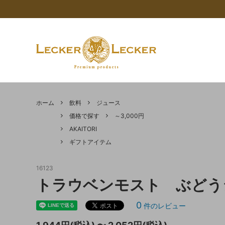
限定商品
価格で探す
コンセプト - LECKER LECKER（レッカ
AKAI
AKAITO
Calle
ーレッカー）について
ホーム
飲料
ジュース
マロン 栗
APTUNION
フルー
SICOLY
価格で探す
～3,000円
【重要なお知らせ】年末年始休業期間に
カカオ
シロップ
バレンタインギフト
ココア
チョコ
ついて
AKAITORI
ギフトアイテム
油脂類
その他
食品の健康チェックー賞味期限設定のサ
マロン
ポートを行いますー
16123
クーベルチュールチョコレートとは
5Colour
トラウベンモスト ぶどうジ
0
件のレビュー