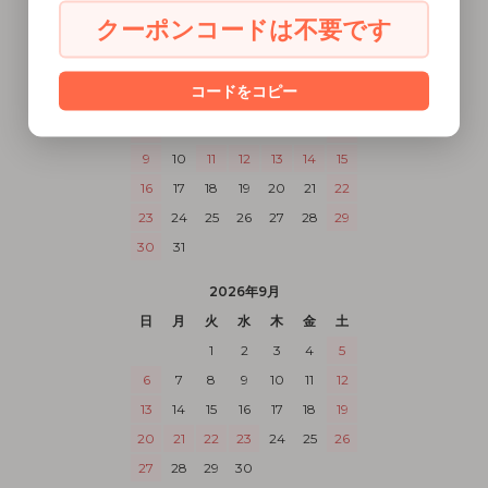
クーポンコードは不要です
2026年8月
日
月
火
水
木
金
土
コードをコピー
1
2
3
4
5
6
7
8
9
10
11
12
13
14
15
16
17
18
19
20
21
22
23
24
25
26
27
28
29
30
31
2026年9月
日
月
火
水
木
金
土
1
2
3
4
5
6
7
8
9
10
11
12
13
14
15
16
17
18
19
20
21
22
23
24
25
26
27
28
29
30