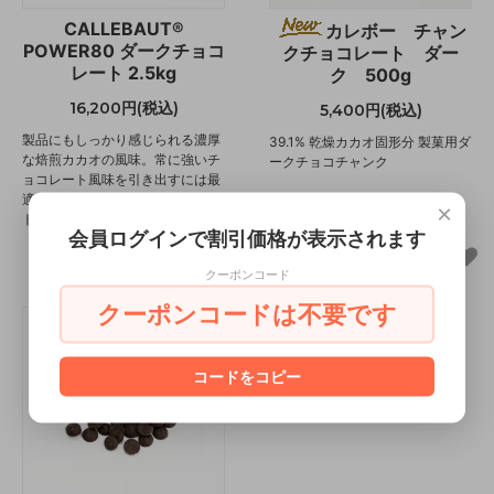
CALLEBAUT®
カレボー チャン
POWER80 ダークチョコ
クチョコレート ダー
レート 2.5kg
ク 500g
16,200円(税込)
5,400円(税込)
製品にもしっかり感じられる濃厚
39.1% 乾燥カカオ固形分 製菓用ダ
な焙煎カカオの風味。常に強いチ
ークチョコチャンク
ョコレート風味を引き出すには最
適な、極めて力強いチョコレー
×
ト。カレボー®
会員ログインで割引価格が表示されます
クーポンコード
クーポンコードは不要です
コードをコピー