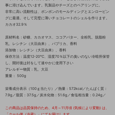
事に溶け込んでいます。乳製品やチーズとのペアリングに。
非常に高い流動性は、ボンボンのモールディングとエンロービン
グに最適。そして完璧に薄いチョコレートのシェルを作ります。
カカオ32.9％
原材料名：砂糖、カカオマス、ココアバター、全粉乳、脱脂粉
乳、レシチン（大豆由来）、パプリカ、香料
添加物：レシチン（大豆由来）、香料
保存方法：温度12-20℃、湿度70％以下の臭いのない冷暗所保管
し、開封後は封をして速やかに使用下さい
アレルギー物質：乳、大豆
重量： 500g
栄養成分表示（100ｇ当たり）／熱量：572kcal／たんぱく質：
7.9g／脂質：37.5g／炭水化物：51.6g／食塩相当量：0.24g／
この商品は品質保持のため、4月～11月頃 (気候により変動) は、
「クール便（冷蔵）」にてお届けします。