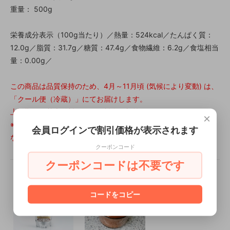
重量： 500g
栄養成分表示（100g当たり）／熱量：524kcal／たんぱく質：
12.0g／脂質：31.7g／糖質：47.4g／食物繊維：6.2g／食塩相当
量：0.00g／
この商品は品質保持のため、4月～11月頃 (気候により変動) は、
「クール便（冷蔵）」にてお届けします。
上記期間は基本送料にクール料金が加算されます。
×
※常温と冷蔵の同梱は可能です（その場合の料金はクール料金に
会員ログインで割引価格が表示されます
なります）
クーポンコード
クーポンコードは不要です
コードをコピー