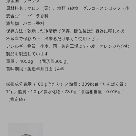
原産国：フランス
原材料名：マロン（栗）、糖類（砂糖、グルコースシロップ（小
麦含む）、バニラ香料
添加物：バニラ香料
保存方法：乾燥した冷暗所で保存。開缶後は別容器に移しかえ、
冷蔵庫で保存の上、出来るだけ早くご使用下さい
アレルギー物質：小麦、同一製造工場にて小麦、オレンジを含む
製品を製造しています
重量： 1050g （固形量600ｇ）
賞味期限：製造年月日より4年
栄養成分表示（100ｇ当たり）／熱量：309kcal／たんぱく質：
1.1g／脂質：1.0g／炭水化物：73.9g／食塩相当量：0.015g／
（推定値）