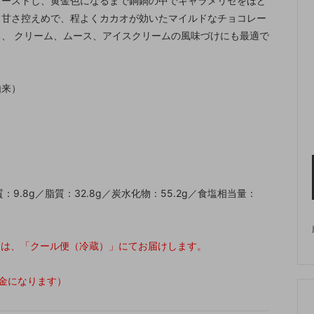
ローストし、黄金色になるまで銅鍋の中でキャラメリゼをほど
。甘さ控えめで、程よくカカオが効いたマイルドなチョコレー
、 クリーム、ムース、アイスクリームの風味づけにも最適で
由来）
：9.8g／脂質：32.8g／炭水化物：55.2g／食塩相当量：
) は、「クール便（冷蔵）」にてお届けします。
金になります）