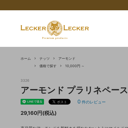
限定商品
価格で探す
コンセプト - LECKER LECKER（レッカ
AKAI
AKAITO
Calle
ーレッカー）について
ホーム
ナッツ
アーモンド
マロン 栗
APTUNION
フルー
SICOLY
価格で探す
10,000円 ～
【重要なお知らせ】年末年始休業期間に
カカオ
シロップ
バレンタインギフト
ココア
チョコ
ついて
3326
油脂類
その他
食品の健康チェックー賞味期限設定のサ
マロン
アーモンド プラリネペース
ポートを行いますー
0
件のレビュー
クーベルチュールチョコレートとは
5Colour
29,160円(税込)