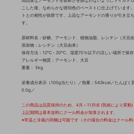
高品質なアーモンドを新鮮さを損なわないようにマイルド
こした後、なめらかな琥珀色のペーストに仕上げています
トとの相性が抜群です。上品なアーモンドの香りが引き立ち
す。
原材料名：砂糖、アーモンド、植物油脂、レシチン（大豆
添加物：レシチン（大豆由来）
保存方法：12℃－20℃、湿度70％以下の涼しい場所で保存
アレルギー物質：アーモンド、大豆
重量： 5kg
栄養成分表示（100g当たり）／熱量：542kcal／たんぱく質
0.0g／
この商品は品質保持のため、4月～11月頃 (気候により変動
上記期間は基本送料にクール料金が加算されます。
※常温と冷蔵の同梱は可能です（その場合の料金はクール料