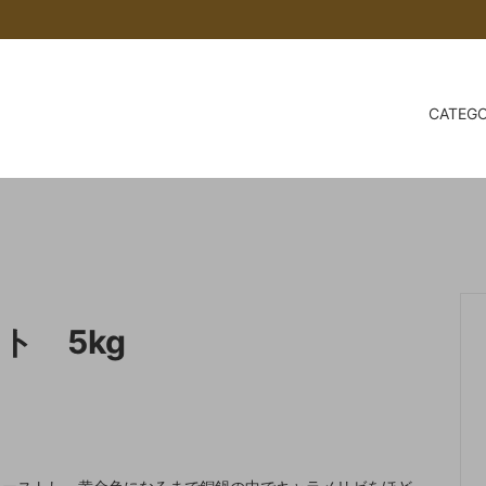
CATEG
TORI アカイトリ
RI
baut® について
チョコレート
LEMKE
会員登録について/メールが届
合
ツ
スパイス
SALE 会員価格をご確認くださ
豆の高騰について
世界５ヵ国のアーモンド
レート
乳製品
トッピング
特集
ココアホライズン
ト 5kg
s
COCOA Shop AKAITORI 
おいしいココアの入れ方～