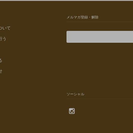
メルマガ登録・解除
ついて
行う
る
せ
ソーシャル