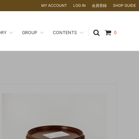
MY ACCOUNT
LOG IN
会員登録
SHOP GUIDE
ORY
GROUP
CONTENTS
0
かない場
ナッツ
CORILU
ピエモンテ IGP ヘーゼルナッツ
い！
飲料
ギフトアイテム
夏季休暇のお知らせ
粉類 ・ 糖類
ドバイチョコレート
について ～
ココアパウダーのアルカリ処理って？