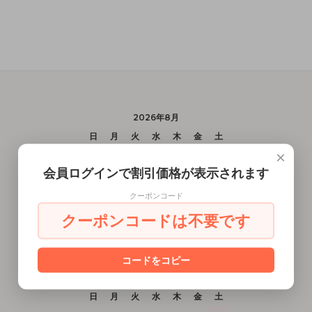
2026年8月
日
月
火
水
木
金
土
×
1
会員ログインで割引価格が表示されます
2
3
4
5
6
7
8
9
10
11
12
13
14
15
クーポンコード
16
17
18
19
20
21
22
クーポンコードは不要です
23
24
25
26
27
28
29
30
31
コードをコピー
2026年9月
日
月
火
水
木
金
土