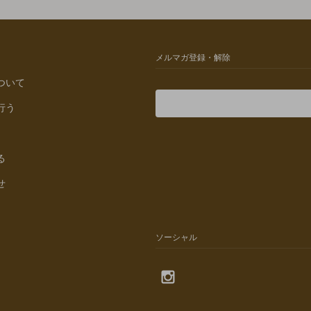
メルマガ登録・解除
ついて
行う
る
せ
ソーシャル