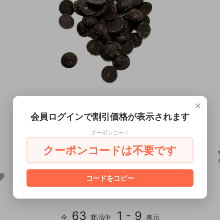
×
イタリア産 ダークチョコレート カカオ
会員ログインで割引価格が表示されます
分58％ 500g
クーポンコード
2,592円(税込)
クーポンコードは不要です
会員価格あり 理想的な流動性はあらゆるスイーツに適しているダ
ークチョコレート カカオ分58％
コードをコピー
63
1 - 9
全
商品中
表示