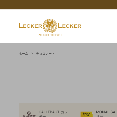
限定商品
価格で探す
コンセプト - LECKER LECKER（レッカ
AKAI
AKAITO
Calle
ーレッカー）について
ホーム
チョコレート
マロン 栗
APTUNION
フルー
SICOLY
【重要なお知らせ】年末年始休業期間に
カカオ
シロップ
バレンタインギフト
ココア
チョコ
ついて
油脂類
その他
食品の健康チェックー賞味期限設定のサ
マロン
ポートを行いますー
クーベルチュールチョコレートとは
5Colour
CALLEBAUT カレ
MONALIS
ボー
リサ