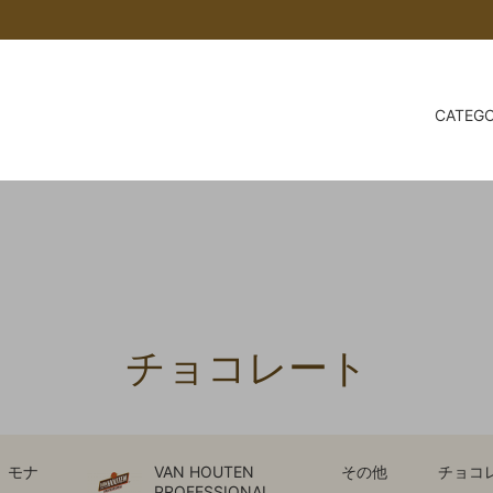
CATEG
TORI アカイトリ
RI
baut® について
チョコレート
LEMKE
会員登録について/メールが届
合
ツ
スパイス
SALE 会員価格をご確認くださ
豆の高騰について
世界５ヵ国のアーモンド
レート
乳製品
トッピング
特集
ココアホライズン
チョコレート
s
COCOA Shop AKAITORI 
おいしいココアの入れ方～
A モナ
VAN HOUTEN
その他
チョコ
PROFESSIONAL