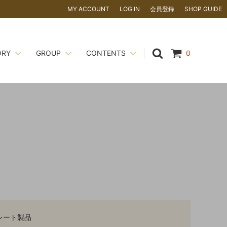
MY ACCOUNT
LOG IN
会員登録
SHOP GUIDE
ORY
GROUP
CONTENTS
0
かない場
ナッツ
CORILU
ピエモンテ IGP ヘーゼルナッツ
い！
飲料
ギフトアイテム
夏季休暇のお知らせ
粉類 ・ 糖類
ドバイチョコレート
について ～
ココアパウダーのアルカリ処理って？
レート製品